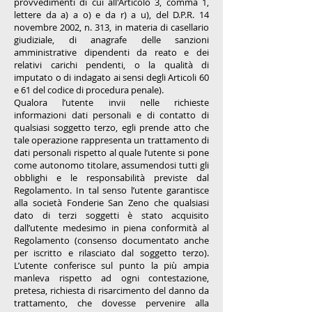
provvedimenti di cui all'Articolo 3, comma 1,
lettere da a) a o) e da r) a u), del D.P.R. 14
novembre 2002, n. 313, in materia di casellario
giudiziale, di anagrafe delle sanzioni
amministrative dipendenti da reato e dei
relativi carichi pendenti, o la qualità di
imputato o di indagato ai sensi degli Articoli 60
e 61 del codice di procedura penale).
Qualora l’utente invii nelle richieste
informazioni dati personali e di contatto di
qualsiasi soggetto terzo, egli prende atto che
tale operazione rappresenta un trattamento di
dati personali rispetto al quale l’utente si pone
come autonomo titolare, assumendosi tutti gli
obblighi e le responsabilità previste dal
Regolamento. In tal senso l’utente garantisce
alla società Fonderie San Zeno che qualsiasi
dato di terzi soggetti è stato acquisito
dall’utente medesimo in piena conformità al
Regolamento (consenso documentato anche
per iscritto e rilasciato dal soggetto terzo).
L’utente conferisce sul punto la più ampia
manleva rispetto ad ogni contestazione,
pretesa, richiesta di risarcimento del danno da
trattamento, che dovesse pervenire alla