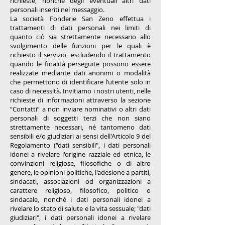
richieste, nonché degli eventuali altri dati
personali inseriti nel messaggio.
La società Fonderie San Zeno effettua i
trattamenti di dati personali nei limiti di
quanto ciò sia strettamente necessario allo
svolgimento delle funzioni per le quali è
richiesto il servizio, escludendo il trattamento
quando le finalità perseguite possono essere
realizzate mediante dati anonimi o modalità
che permettono di identificare l’utente solo in
caso di necessità. Invitiamo i nostri utenti, nelle
richieste di informazioni attraverso la sezione
“Contatti” a non inviare nominativi o altri dati
personali di soggetti terzi che non siano
strettamente necessari, né tantomeno dati
sensibili e/o giudiziari ai sensi dell'Articolo 9 del
Regolamento (“dati sensibili", i dati personali
idonei a rivelare l'origine razziale ed etnica, le
convinzioni religiose, filosofiche o di altro
genere, le opinioni politiche, l'adesione a partiti,
sindacati, associazioni od organizzazioni a
carattere religioso, filosofico, politico o
sindacale, nonché i dati personali idonei a
rivelare lo stato di salute e la vita sessuale; "dati
giudiziari", i dati personali idonei a rivelare