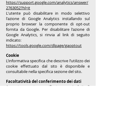
https://support.google.com/analytics/answer/
2763052?hl=it
L'utente può disabilitare in modo selettivo
l'azione di Google Analytics installando sul
proprio browser la componente di opt-out
fornita da Google. Per disabilitare l'azione di
Google Analytics, si rinvia al link di seguito
indicato:
https://tools.google.com/dlpage/gaoptout
Cookie
L’informativa specifica che descrive l’utilizzo dei
cookie effettuato dal sito è disponibile e
consultabile nella specifica sezione del sito.
Facoltatività del conferimento dei dati
A parte quanto specificato per i dati di
navigazione e i cookie tecnici, l’utente è sempre
libero di fornire i dati personali per le finalità in
base alle quali si connette al sito.
Il loro mancato conferimento comporta
l’impossibilità di ottenere quanto richiesto.
Modalità del trattamento
I dati personali sono trattati con strumenti