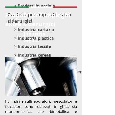
> Prodotti in acciaio
Prodotti per impieghi
Prodotti per impieghi extra
siderurgici
extra siderurgici
> Industria cartaria
Industria
> Industria plastica
argilla
> Industria tessile
> Industria cereali
> Industria argilla
> Lingotterie e materiale vario per acciaieria
I cilindri e rulli epuratori, mescolatori e
fioccatori sono realizzati in ghisa sia
monometallica che bimetallica e