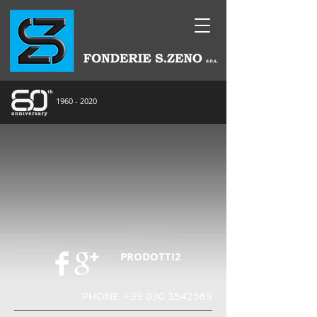
1960 - 2020
PRODOTTI2
PHONE
+39 030 3542569