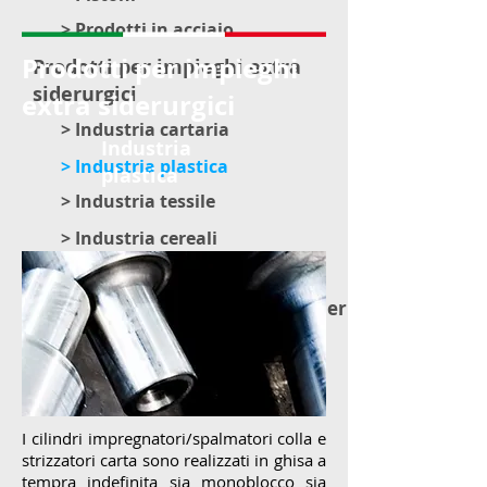
> Prodotti in acciaio
Prodotti per impieghi
Prodotti per impieghi extra
siderurgici
extra siderurgici
> Industria cartaria
Industria
> Industria plastica
plastica
> Industria tessile
> Industria cereali
> Industria argilla
> Lingotterie e materiale vario per acciaieria
I cilindri impregnatori/spalmatori colla e
strizzatori carta sono realizzati in ghisa a
tempra indefinita sia monoblocco sia