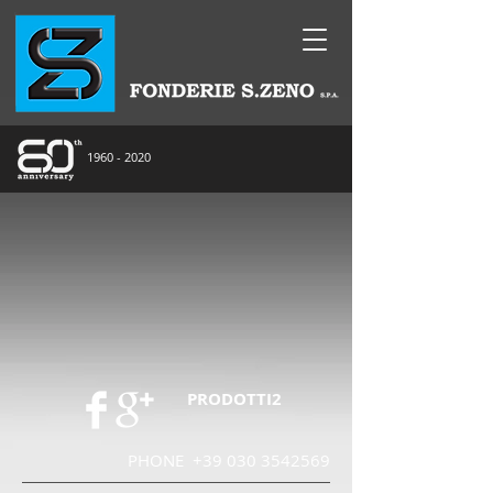
1960 - 2020
PRODOTTI2
PHONE
+39 030 3542569