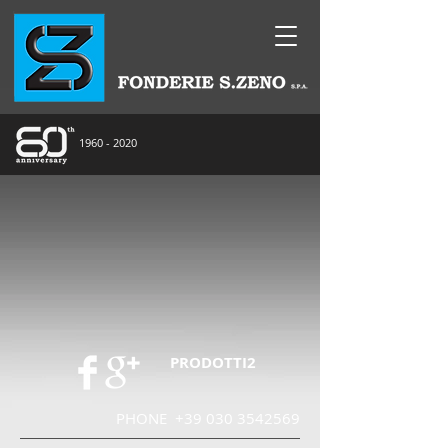
1960 - 2020
PRODOTTI2
PHONE
+39 030 3542569