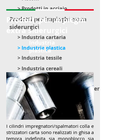
> Prodotti in acciaio
Prodotti per impieghi
Prodotti per impieghi extra
siderurgici
extra siderurgici
> Industria cartaria
Industria
> Industria plastica
plastica
> Industria tessile
> Industria cereali
> Industria argilla
> Lingotterie e materiale vario per acciaieria
I cilindri impregnatori/spalmatori colla e
strizzatori carta sono realizzati in ghisa a
tempra indefinita sia monoblocco sia