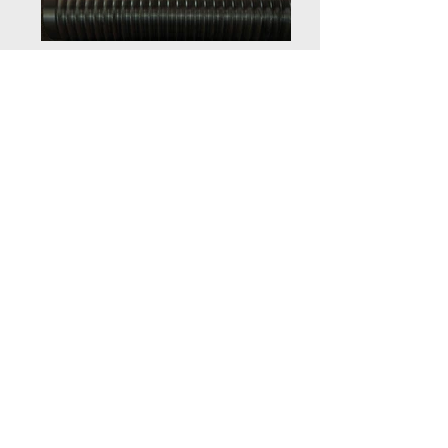
> Formatori
> Stampi
> Pistoni
> Prodotti in acciaio
> Prodotti per impieghi extra siderurgici
Industria cartaria
Industria plastica
Industria tessile
Industria cereali
Industria argilla
> Lingotterie e materiale vario per acciaieria